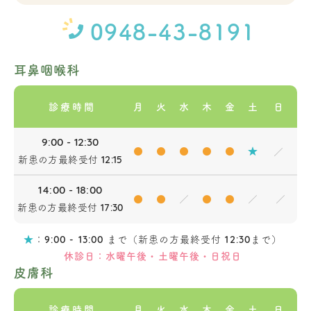
0948-43-8191
耳鼻咽喉科
診療時間
月
火
水
木
金
土
日
9:00 - 12:30
●
●
●
●
●
★
／
新患の方最終受付
12:15
14:00 - 18:00
●
●
／
●
●
／
／
新患の方最終受付
17:30
★
：
まで（新患の方最終受付
まで）
9:00 - 13:00
12:30
休診日：水曜午後・土曜午後・日祝日
皮膚科
診療時間
月
火
水
木
金
土
日