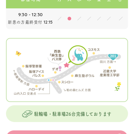
9:30 - 12:30
／
●
／
／
／
／
／
新患の方最終受付
12:15
駐輪場・駐車場26台完備しております